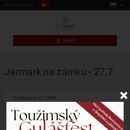
+420 604 938 188
MENU
Jarmark na zámku - 27.7.
Publikováno: 15.7.2024
Na zámku Toužim to v sobotu 27.7.2024 ožije. Připraven je