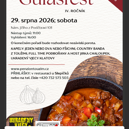
pestrý program. Budete se bavit nejen vy, ale i děti nebo
senioři.
Jarmark bude přístupný od 10:00 a naleznete zde stánky s
ruční výrobou, textilní zboží nebo občerstvení. Divadlo z
bedny si připravilo Letní pohádku a mnoho dalšího bude k
vidění. To vše za doprovodu hudby od kapely Longway.
Jde původně o hrad (též Janův hrad) a je zařazen na
seznam ohrožených nemovitých památek. Proto přijďte i
vy podpořit tuto akci svojí návštěvou. V průběhu akce je
možné navštívit i komentovanou prohlídku zámku.