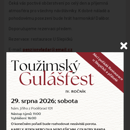
Čeká vás poctivé občerstvení po celý den a příjemná
atmosféra pro všechny návštěvníky. K dobré náladě a
pohodovému posezení bude hrát harmonikář Dalibor.
Doporučujeme rezervaci předem.
Rezervace: restaurace U Slepičků
E-mail:
penzionvladar@email.cz
Těšíme se na vaši návštěvu.