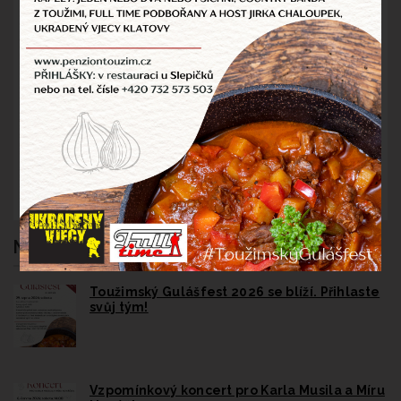
Novinky
Toužimský Gulášfest 2026 se blíží. Přihlaste
svůj tým!
Vzpomínkový koncert pro Karla Musila a Míru