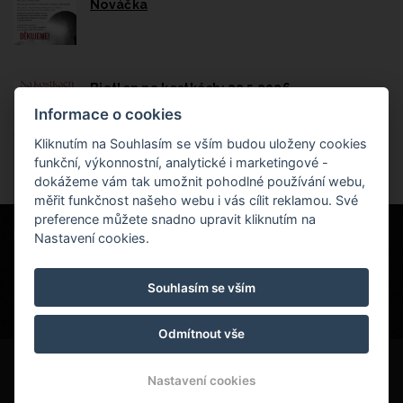
Nováčka
Biatlon na kostkách: 23.5.2026
Informace o cookies
Kliknutím na Souhlasím se vším budou uloženy cookies
funkční, výkonnostní, analytické i marketingové -
dokážeme vám tak umožnit pohodlné používání webu,
měřit funkčnost našeho webu i vás cílit reklamou. Své
preference můžete snadno upravit kliknutím na
Penzion a restaurace U Vladaře
Nastavení cookies.
Náměstí Jiřího z Poděbrad 101, 364 01 Toužim
Souhlasím se vším
penzionvladar@email.cz
+420 604 938 188
Penzion U Vladaře
v Toužimi
hodnocení
Odmítnout vše
© Copyright 2026 | Všechna práva vyhrazena
Nastavení cookies